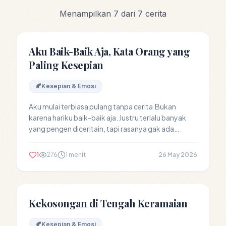
Menampilkan
7
dari
7
cerita
Aku Baik-Baik Aja, Kata Orang yang
Paling Kesepian
🍂
Kesepian & Emosi
Aku mulai terbiasa pulang tanpa cerita.Bukan
karena hariku baik-baik aja. Justru terlalu banyak
yang pengen diceritain, tapi rasanya gak ada
tempat...
1
276
1 menit
26 May 2026
Kekosongan di Tengah Keramaian
🍂
Kesepian & Emosi