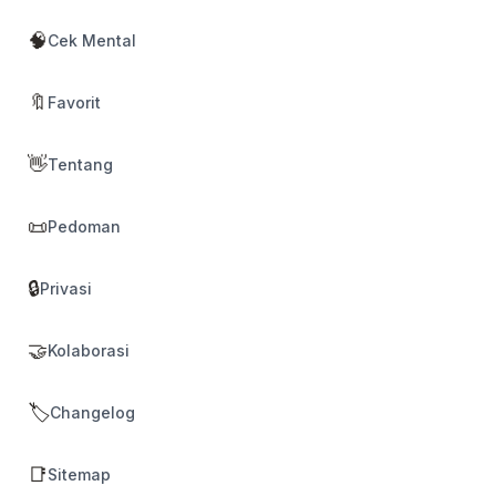
🧠
Cek Mental
🔖
Favorit
👋
Tentang
📜
Pedoman
🔒
Privasi
🤝
Kolaborasi
🏷️
Changelog
📑
Sitemap