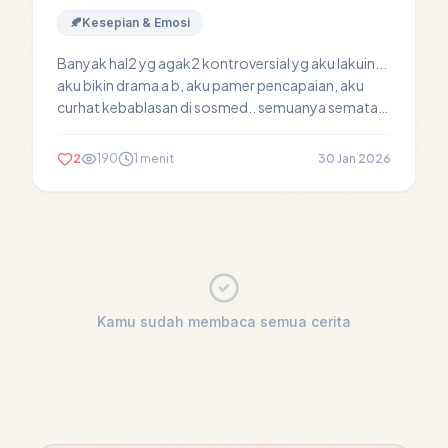
🍂
Kesepian & Emosi
Banyak hal2 yg agak2 kontroversial yg aku lakuin...
aku bikin drama a b, aku pamer pencapaian, aku
curhat kebablasan di sosmed.. semuanya semata
mata...
2
190
1 menit
30 Jan 2026
Kamu sudah membaca semua cerita