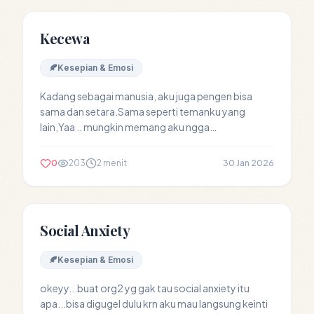
Kecewa
🍂
Kesepian & Emosi
Kadang sebagai manusia, aku juga pengen bisa
sama dan setara.Sama seperti temanku yang
lain,Yaa .. mungkin memang aku ngga
bersyukurTapi, aku cape...
0
203
2 menit
30 Jan 2026
Social Anxiety
🍂
Kesepian & Emosi
okeyy...buat org2 yg gak tau social anxiety itu
apa...bisa digugel dulu krn aku mau langsung keinti