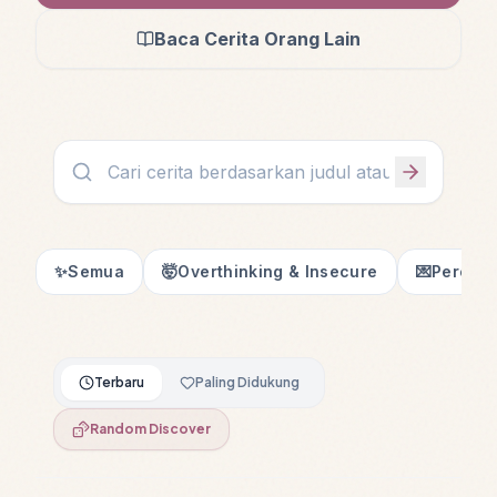
Baca Cerita Orang Lain
✨
Semua
🤯
Overthinking & Insecure
💌
Percint
Terbaru
Paling Didukung
Random Discover