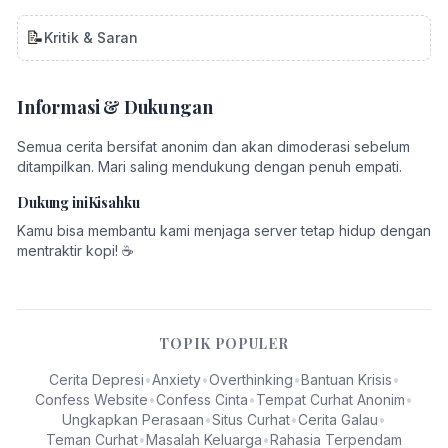
📝
Kritik & Saran
Informasi & Dukungan
Semua cerita bersifat anonim dan akan dimoderasi sebelum
ditampilkan. Mari saling mendukung dengan penuh empati.
Dukung iniKisahku
Kamu bisa membantu kami menjaga server tetap hidup dengan
mentraktir kopi! ☕
TOPIK POPULER
Cerita Depresi
•
Anxiety
•
Overthinking
•
Bantuan Krisis
•
Confess Website
•
Confess Cinta
•
Tempat Curhat Anonim
•
Ungkapkan Perasaan
•
Situs Curhat
•
Cerita Galau
•
Teman Curhat
•
Masalah Keluarga
•
Rahasia Terpendam