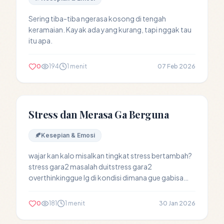
Sering tiba-tiba ngerasa kosong di tengah
keramaian. Kayak ada yang kurang, tapi nggak tau
itu apa.
0
194
1 menit
07 Feb 2026
Stress dan Merasa Ga Berguna
🍂
Kesepian & Emosi
wajar kan kalo misalkan tingkat stress bertambah?
stress gara2 masalah duitstress gara2
overthinkinggue lg di kondisi dimana gue gabisa
ngerasa...
0
181
1 menit
30 Jan 2026