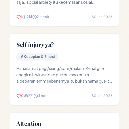
saja.. social anxiety itu kecemasan sosial...
1
214
2 menit
30 Jan 2026
Self injury ya?
🍂
Kesepian & Emosi
Hai selamat pagi/siang/sore/malam. Kenal gue
enggk nih wkwk, oke gue devano putra
aldebaran,emm sebenernya itu bukan nama gue itu,
itu nama pendek...
0
221
4 menit
30 Jan 2026
Attention