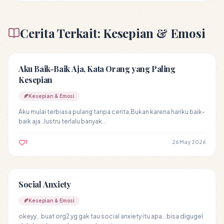
Cerita Terkait: Kesepian & Emosi
Aku Baik-Baik Aja, Kata Orang yang Paling
Kesepian
🍂
Kesepian & Emosi
Aku mulai terbiasa pulang tanpa cerita.Bukan karena hariku baik-
baik aja. Justru terlalu banyak...
1
26 May 2026
Social Anxiety
🍂
Kesepian & Emosi
okeyy...buat org2 yg gak tau social anxiety itu apa...bisa digugel