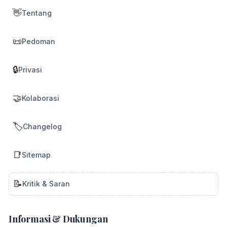
👋
Tentang
📜
Pedoman
🔒
Privasi
🤝
Kolaborasi
🏷️
Changelog
📑
Sitemap
📝
Kritik & Saran
Informasi & Dukungan