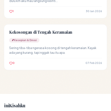
dulu krn aku mau langsung keinti...
1
30 Jan 2026
Kekosongan di Tengah Keramaian
🍂
Kesepian & Emosi
Sering tiba-tiba ngerasa kosong di tengah keramaian. Kayak
ada yang kurang, tapi nggak tau itu apa.
0
07 Feb 2026
iniKisahku