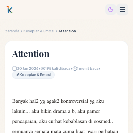
Beranda
Kesepian & Emosi
Attention
Attention
30 Jan 2026
•
195 kali dibaca
•
1 menit baca
•
🍂
Kesepian & Emosi
Banyak hal2 yg agak2 kontroversial yg aku
lakuin... aku bikin drama a b, aku pamer
pencapaian, aku curhat kebablasan di sosmed..
semuanya semata mata cuma buat nyari perhatian